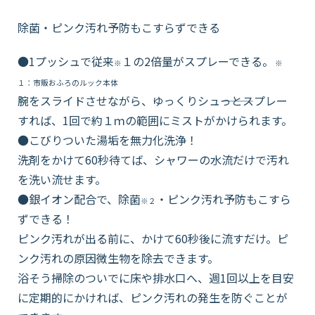
除菌・ピンク汚れ予防もこすらずできる
●1プッシュで従来
１の2倍量がスプレーできる。
※
※
１：市販おふろのルック本体
腕をスライドさせながら、ゆっくりシュ―――っとスプレー
すれば、1回で約１ｍの範囲にミストがかけられます。
●こびりついた湯垢を無力化洗浄！
洗剤をかけて60秒待てば、シャワーの水流だけで汚れ
を洗い流せます。
●銀イオン配合で、除菌
・ピンク汚れ予防もこすら
※２
ずできる！
ピンク汚れが出る前に、かけて60秒後に流すだけ。ピ
ンク汚れの原因微生物を除去できます。
浴そう掃除のついでに床や排水口へ、週1回以上を目安
に定期的にかければ、ピンク汚れの発生を防ぐことが