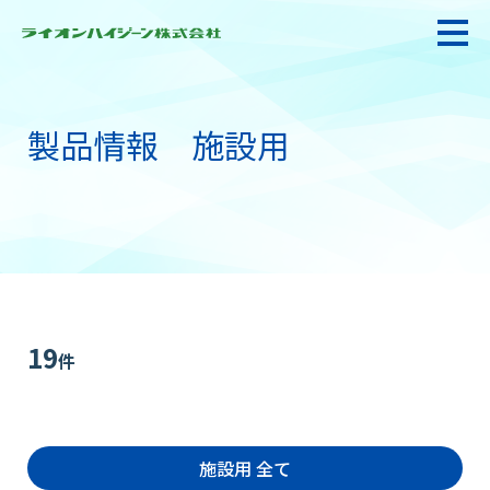
製品情報 施設用
私たちの強み・使命
お悩み解決
感染防止対策・食品衛生
19
件
製品情報
施設用 全て
衛生サービス