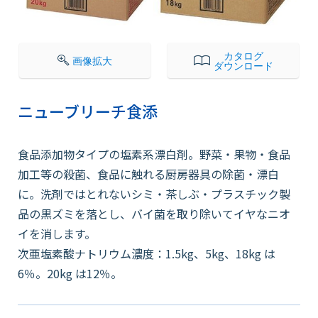
会社情報
カタログ
画像拡大
ダウンロード
採用情報
ニューブリーチ食添
お知らせ
食品添加物タイプの塩素系漂白剤。野菜・果物・食品
加工等の殺菌、食品に触れる厨房器具の除菌・漂白
各種問い合わせ
に。洗剤ではとれないシミ・茶しぶ・プラスチック製
品の黒ズミを落とし、バイ菌を取り除いてイヤなニオ
イを消します。
SDSダウンロード
次亜塩素酸ナトリウム濃度：1.5kg、5kg、18kg は
6％。20kg は12％。
オンラインストア