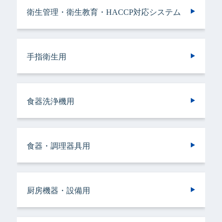
衛生管理・衛生教育・HACCP対応システム
手指衛生用
手指衛生用
衛生管理・衛生教育・HACCP対応システム
手指衛生用
ヘアケア＆ボディケア用
衣類用
手指衛生用
手指衛生用
手指衛生用
手指衛生用
食器洗浄機用
トイレ用
手指衛生用
施設用
バスルーム用
食器・調理器具用
トイレ用
トイレ用
ランドリークリーニング・ウエットクリーニ
ランドリークリーニング・ウエットクリーニ
食器洗浄機用
施設用
トイレ用
厨房機器・設備用
ング用
ング用
食器・調理器具用
ヘアケア＆ボディケア用
調理サポート用
ドライクリーニング用
ドライクリーニング用
厨房機器・設備用
バスルーム用
衣類用
リネンサプライ用
リネンサプライ用