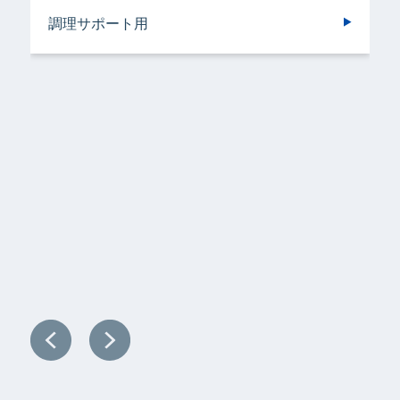
調理サポート用
容器洗浄機用
加工機器・設備用
野菜洗浄用
洗浄機械