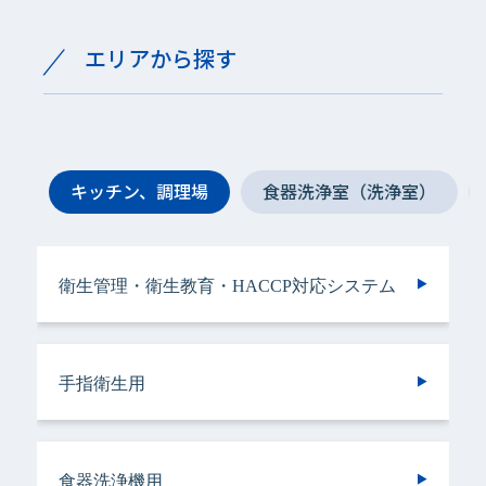
エリアから探す
キッチン、調理場
食器洗浄室（洗浄室）
衛生管理・衛生教育・HACCP対応システム
手指衛生用
手指衛生用
衛生管理・衛生教育・HACCP対応システム
手指衛生用
ヘアケア＆ボディケア用
衣類用
手指衛生用
手指衛生用
手指衛生用
手指衛生用
食器洗浄機用
トイレ用
手指衛生用
施設用
バスルーム用
食器・調理器具用
トイレ用
トイレ用
ランドリークリーニング・ウエットクリーニ
ランドリークリーニング・ウエットクリーニ
食器洗浄機用
施設用
トイレ用
厨房機器・設備用