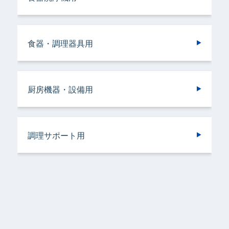
ング用
ング用
食器・調理器具用
ヘアケア＆ボディケア用
調理サポート用
ドライクリーニング用
ドライクリーニング用
厨房機器・設備用
バスルーム用
衣類用
リネンサプライ用
リネンサプライ用
調理サポート用
容器洗浄機用
加工機器・設備用
野菜洗浄用