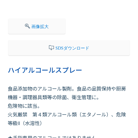
会社情報
画像拡大
採用情報
SDSダウンロード
お知らせ
ハイアルコールスプレー
各種問い合わせ
食品添加物のアルコール製剤。食品の品質保持や厨房
機器・調理器具類等の除菌、衛生管理に。
SDSダウンロード
危険物に該当。
火気厳禁 第４類アルコール類（エタノール）、危険
等級Ⅱ（水溶性）
オンラインストア
★手指専用のアルコールではありません。