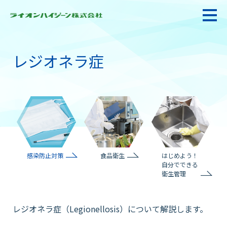
レジオネラ症
私たちの強み・使命
お悩み解決
感染防止対策・食品衛生
感染防止対策
食品衛生
はじめよう！
自分でできる
衛生管理
製品情報
レジオネラ症（Legionellosis）について解説します。
衛生サービス