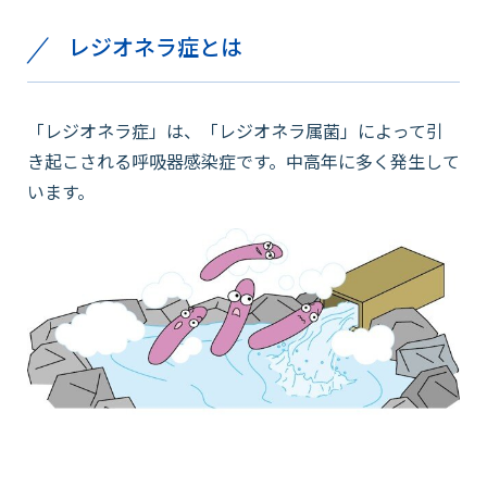
レジオネラ症とは
会社情報
「レジオネラ症」は、「レジオネラ属菌」によって引
採用情報
き起こされる呼吸器感染症です。中高年に多く発生して
います。
お知らせ
各種問い合わせ
SDSダウンロード
オンラインストア