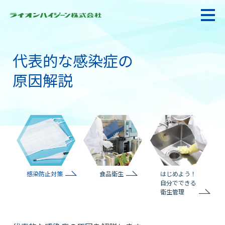
代表的な感染症の
私たちの強み・使命
原因解説
お悩み解決
感染防止対策・食品衛生
感染防止対策
食品衛生
はじめよう！
製品情報
自分でできる
衛生管理
衛生サービス