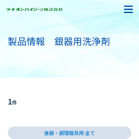
製品情報 銀器用洗浄剤
私たちの強み・使命
お悩み解決
感染防止対策・食品衛生
1
件
製品情報
食器・調理器具用 全て
衛生サービス