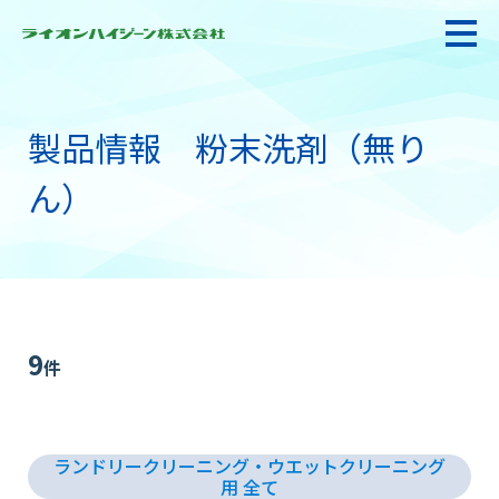
製品情報 粉末洗剤（無り
私たちの強み・使命
ん）
お悩み解決
感染防止対策・食品衛生
9
件
製品情報
ランドリークリーニング・ウエットクリーニング
衛生サービス
用 全て