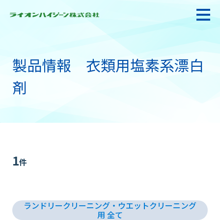
製品情報 衣類用塩素系漂白
私たちの強み・使命
剤
お悩み解決
感染防止対策・食品衛生
1
件
製品情報
ランドリークリーニング・ウエットクリーニング
衛生サービス
用 全て