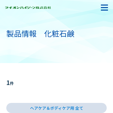
製品情報 化粧石鹸
私たちの強み・使命
お悩み解決
感染防止対策・食品衛生
1
件
製品情報
ヘアケア＆ボディケア用 全て
衛生サービス