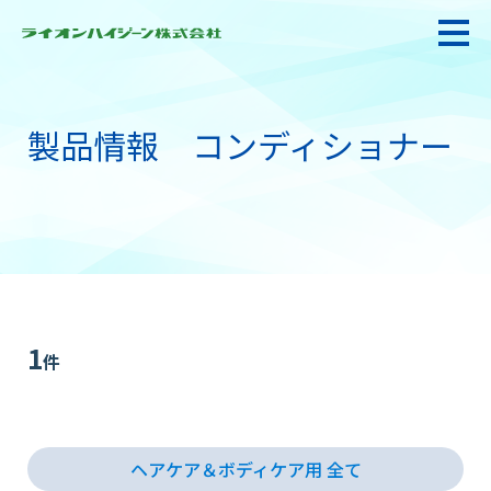
製品情報 コンディショナー
私たちの強み・使命
お悩み解決
感染防止対策・食品衛生
1
件
製品情報
ヘアケア＆ボディケア用 全て
衛生サービス