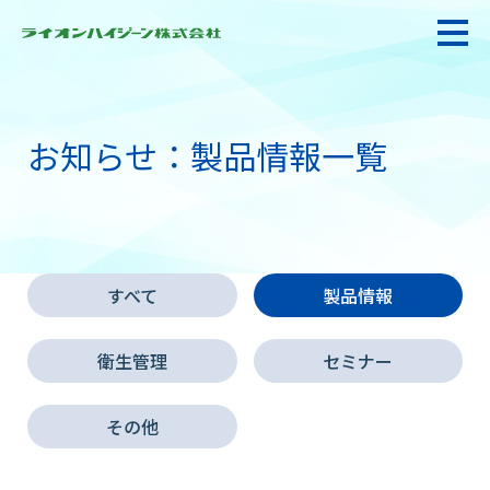
お知らせ
：製品情報
一覧
私たちの強み・使命
お悩み解決
すべて
製品情報
感染防止対策・食品衛生
衛生管理
セミナー
製品情報
その他
衛生サービス