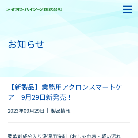
お知らせ
私たちの強み・使命
お悩み解決
【新製品】業務用アクロンスマートケ
感染防止対策・食品衛生
ア 9月29日新発売！
製品情報
2023年09月29日
製品情報
衛生サービス
柔軟剤成分入り洗濯用洗剤（おしゃれ着・軽い汚れ