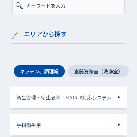
エリアから探す
キッチン、調理場
食器洗浄室（洗浄室）
衛生管理・衛生教育・HACCP対応システム
手指衛生用
手指衛生用
衛生管理・衛生教育・HACCP対応システム
手指衛生用
ヘアケア＆ボディケア用
衣類用
手指衛生用
手指衛生用
手指衛生用
手指衛生用
食器洗浄機用
トイレ用
手指衛生用
施設用
バスルーム用
食器・調理器具用
トイレ用
トイレ用