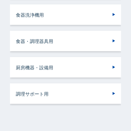
ランドリークリーニング・ウエットクリーニ
ランドリークリーニング・ウエットクリーニ
食器洗浄機用
施設用
トイレ用
厨房機器・設備用
ング用
ング用
食器・調理器具用
ヘアケア＆ボディケア用
調理サポート用
ドライクリーニング用
ドライクリーニング用
厨房機器・設備用
バスルーム用
衣類用
リネンサプライ用
リネンサプライ用
調理サポート用
容器洗浄機用
加工機器・設備用