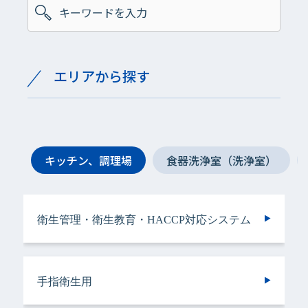
エリアから探す
キッチン、調理場
食器洗浄室（洗浄室）
衛生管理・衛生教育・HACCP対応システム
手指衛生用
手指衛生用
衛生管理・衛生教育・HACCP対応システム
手指衛生用
ヘアケア＆ボディケア用
衣類用
手指衛生用
手指衛生用
手指衛生用
手指衛生用
食器洗浄機用
トイレ用
手指衛生用
施設用
バスルーム用
食器・調理器具用
トイレ用
トイレ用