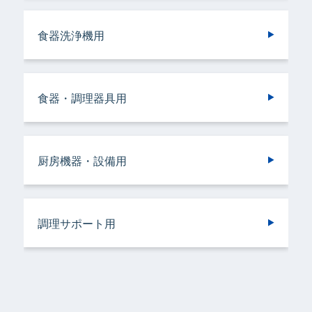
ランドリークリーニング・ウエットクリーニ
ランドリークリーニング・ウエットクリーニ
食器洗浄機用
施設用
トイレ用
厨房機器・設備用
ング用
ング用
食器・調理器具用
ヘアケア＆ボディケア用
調理サポート用
ドライクリーニング用
ドライクリーニング用
厨房機器・設備用
バスルーム用
衣類用
リネンサプライ用
リネンサプライ用
調理サポート用
容器洗浄機用
加工機器・設備用