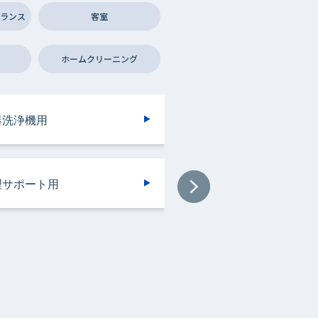
ランス
客室
ホームクリーニング
ンドリークリーニング・ウエ
ンドリークリーニング・ウエ
器洗浄機用
設用
イレ用
房機器・設備用
トクリーニング用
トクリーニング用
理サポート用
器洗浄機用
浄機械