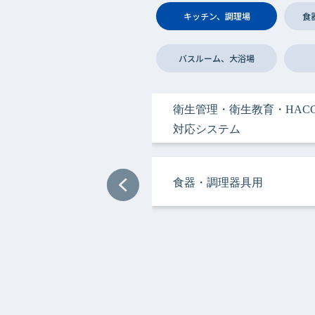
キッチン、調理場
食
バスルーム、大浴場
衛生管理・衛生教育・HACC
衛生管理・衛生教育・HACC
手指衛生用
手指衛生用
手指衛生用
ヘアケア＆ボディケア用
衣類用
手指衛生用
手指衛生用
手指衛生用
対応システム
対応システム
食器・調理器具用
ヘアケア＆ボディケア用
調理サポート用
ドライクリーニング用
ドライクリーニング用
加工機器・設備用