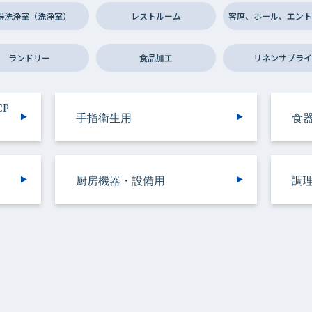
器洗浄室（洗浄室）
レストルーム
客席、ホール、エント
ランドリー
食品加工
リネンサプライ
P
P
ラ
ラ
手指衛生用
食器洗浄機用
トイレ用
手指衛生用
施設用
バスルーム用
食器・調理器具用
トイレ用
トイレ用
食
施
ト
厨
ッ
ッ
厨房機器・設備用
バスルーム用
衣類用
リネンサプライ用
リネンサプライ用
調
容
野菜洗浄用
洗