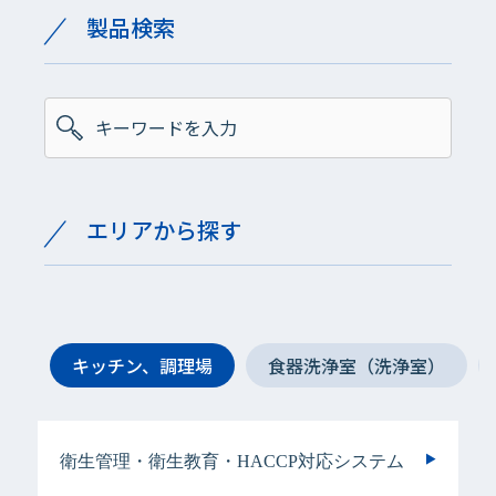
製品検索
エリアから探す
キッチン、調理場
食器洗浄室（洗浄室）
衛生管理・衛生教育・HACCP対応システム
手指衛生用
手指衛生用
衛生管理・衛生教育・HACCP対応システム
手指衛生用
ヘアケア＆ボディケア用
衣類用
手指衛生用
手指衛生用
手指衛生用