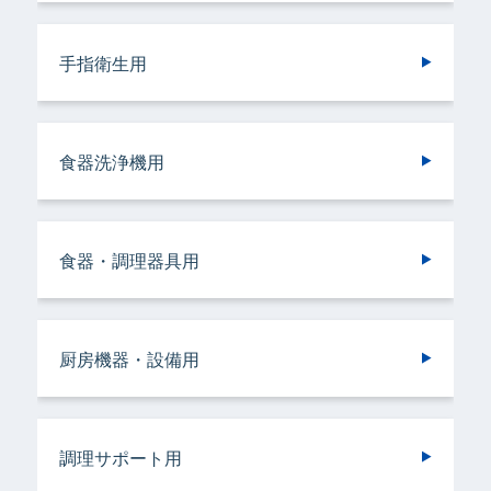
手指衛生用
食器洗浄機用
トイレ用
手指衛生用
施設用
バスルーム用
食器・調理器具用
トイレ用
トイレ用
ランドリークリーニング・ウエットクリーニ
ランドリークリーニング・ウエットクリーニ
食器洗浄機用
施設用
トイレ用
厨房機器・設備用
ング用
ング用
食器・調理器具用
ヘアケア＆ボディケア用
調理サポート用
ドライクリーニング用
ドライクリーニング用
厨房機器・設備用
バスルーム用
衣類用
リネンサプライ用
リネンサプライ用
調理サポート用
容器洗浄機用