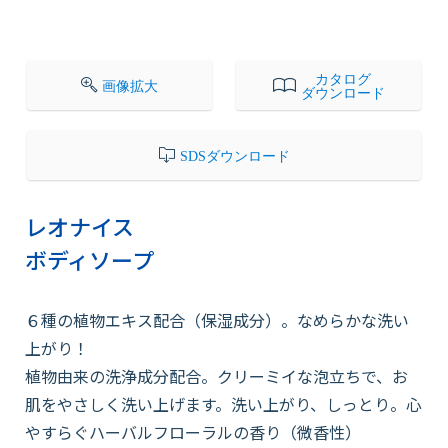
会社情報
カタログ
画像拡大
ダウンロード
採用情報
SDSダウンロード
お知らせ
レオナイス
ボディソープ
各種問い合わせ
６種の植物エキス配合（保湿成分）。なめらかな洗い
SDSダウンロード
上がり！
植物由来の洗浄成分配合。クリーミイな泡立ちで、お
肌をやさしく洗い上げます。洗い上がり、しっとり。心
オンラインストア
やすらぐハーバルフローラルの香り（微香性）