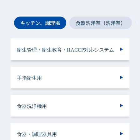
キッチン、調理場
食器洗浄室（洗浄室）
衛生管理・衛生教育・HACCP対応システム
手指衛生用
手指衛生用
衛生管理・衛生教育・HACCP対応システム
手指衛生用
ヘアケア＆ボディケア用
衣類用
手指衛生用
手指衛生用
手指衛生用
手指衛生用
食器洗浄機用
トイレ用
手指衛生用
施設用
バスルーム用
食器・調理器具用
トイレ用
トイレ用
ランドリークリーニング・ウエットクリーニ
ランドリークリーニング・ウエットクリーニ
食器洗浄機用
施設用
トイレ用
厨房機器・設備用
ング用
ング用
食器・調理器具用
ヘアケア＆ボディケア用
調理サポート用
ドライクリーニング用
ドライクリーニング用