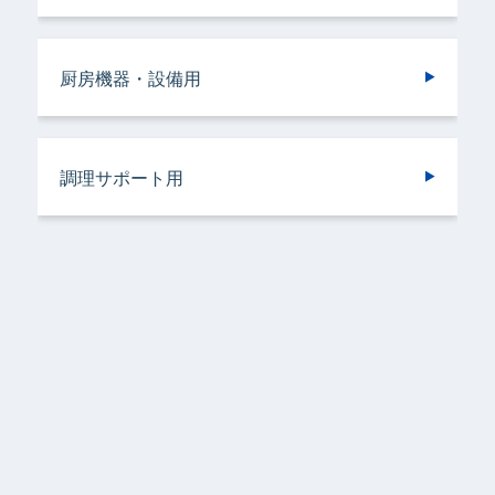
厨房機器・設備用
バスルーム用
衣類用
リネンサプライ用
リネンサプライ用
調理サポート用
容器洗浄機用
加工機器・設備用
野菜洗浄用
洗浄機械