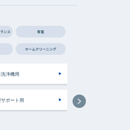
ランス
客室
ホームクリーニング
ンドリークリーニング・ウエ
ンドリークリーニング・ウエ
器洗浄機用
設用
イレ用
房機器・設備用
トクリーニング用
トクリーニング用
理サポート用
器洗浄機用
浄機械