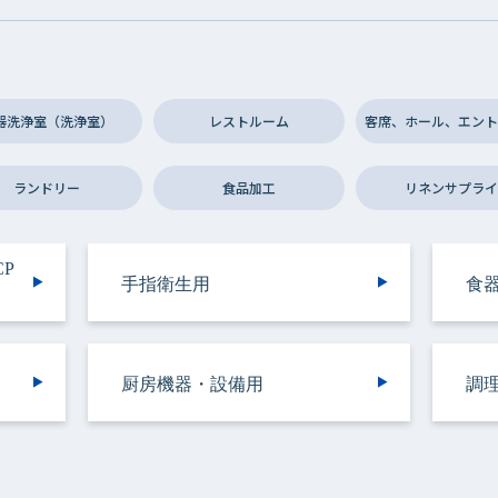
器洗浄室（洗浄室）
レストルーム
客席、ホール、エント
ランドリー
食品加工
リネンサプライ
P
P
ラ
ラ
手指衛生用
食器洗浄機用
トイレ用
手指衛生用
施設用
バスルーム用
食器・調理器具用
トイレ用
トイレ用
食
施
ト
厨
ッ
ッ
厨房機器・設備用
バスルーム用
衣類用
リネンサプライ用
リネンサプライ用
調
容
野菜洗浄用
洗