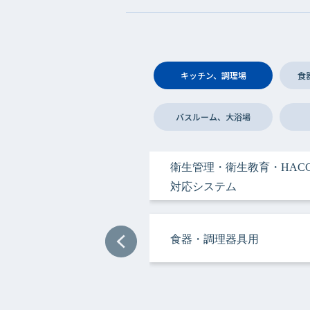
キッチン、調理場
食
バスルーム、大浴場
衛生管理・衛生教育・HACC
衛生管理・衛生教育・HACC
手指衛生用
手指衛生用
手指衛生用
ヘアケア＆ボディケア用
衣類用
手指衛生用
手指衛生用
手指衛生用
対応システム
対応システム
食器・調理器具用
ヘアケア＆ボディケア用
調理サポート用
ドライクリーニング用
ドライクリーニング用
加工機器・設備用