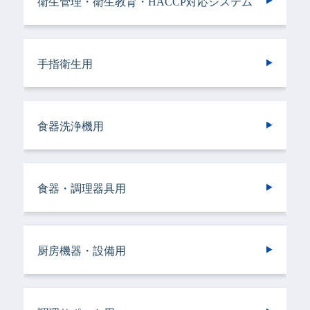
衛生管理・衛生教育・HACCP対応システム
手指衛生用
手指衛生用
衛生管理・衛生教育・HACCP対応システム
手指衛生用
ヘアケア＆ボディケア用
衣類用
手指衛生用
手指衛生用
手指衛生用
手指衛生用
食器洗浄機用
トイレ用
手指衛生用
施設用
バスルーム用
食器・調理器具用
トイレ用
トイレ用
ランドリークリーニング・ウエットクリーニ
ランドリークリーニング・ウエットクリーニ
食器洗浄機用
施設用
トイレ用
厨房機器・設備用
ング用
ング用
食器・調理器具用
ヘアケア＆ボディケア用
調理サポート用
ドライクリーニング用
ドライクリーニング用
厨房機器・設備用
バスルーム用
衣類用
リネンサプライ用
リネンサプライ用