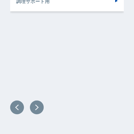
調理サポート用
容器洗浄機用
加工機器・設備用
野菜洗浄用
洗浄機械