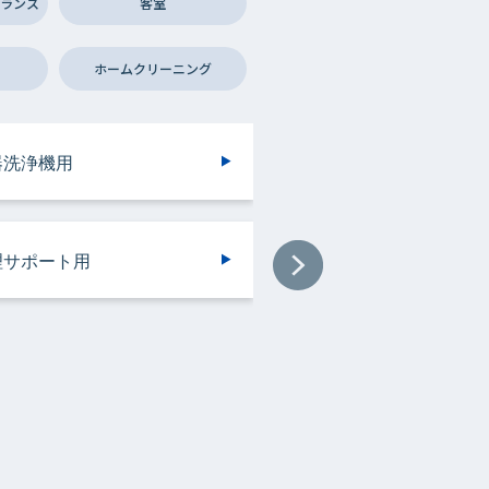
ランス
客室
ホームクリーニング
ンドリークリーニング・ウエ
ンドリークリーニング・ウエ
器洗浄機用
設用
イレ用
房機器・設備用
トクリーニング用
トクリーニング用
理サポート用
器洗浄機用
浄機械