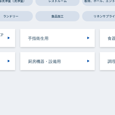
器洗浄室（洗浄室）
レストルーム
客席、ホール、エント
ランドリー
食品加工
リネンサプライ
P
P
ラ
ラ
手指衛生用
食器洗浄機用
トイレ用
手指衛生用
施設用
バスルーム用
食器・調理器具用
トイレ用
トイレ用
食
施
ト
厨
ッ
ッ
厨房機器・設備用
バスルーム用
衣類用
リネンサプライ用
リネンサプライ用
調
容
野菜洗浄用
洗