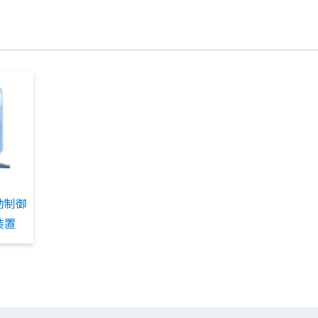
動制御
装置