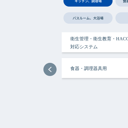
キッチン、調理場
食
バスルーム、大浴場
衛生管理・衛生教育・HACC
衛生管理・衛生教育・HACC
手指衛生用
手指衛生用
手指衛生用
ヘアケア＆ボディケア用
衣類用
手指衛生用
手指衛生用
手指衛生用
対応システム
対応システム
食器・調理器具用
ヘアケア＆ボディケア用
調理サポート用
ドライクリーニング用
ドライクリーニング用
加工機器・設備用