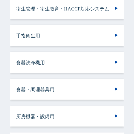
衛生管理・衛生教育・HACCP対応システム
手指衛生用
手指衛生用
衛生管理・衛生教育・HACCP対応システム
手指衛生用
ヘアケア＆ボディケア用
衣類用
手指衛生用
手指衛生用
手指衛生用
手指衛生用
食器洗浄機用
トイレ用
手指衛生用
施設用
バスルーム用
食器・調理器具用
トイレ用
トイレ用
ランドリークリーニング・ウエットクリーニ
ランドリークリーニング・ウエットクリーニ
食器洗浄機用
施設用
トイレ用
厨房機器・設備用
ング用
ング用
食器・調理器具用
ヘアケア＆ボディケア用
調理サポート用
ドライクリーニング用
ドライクリーニング用
厨房機器・設備用
バスルーム用
衣類用
リネンサプライ用
リネンサプライ用