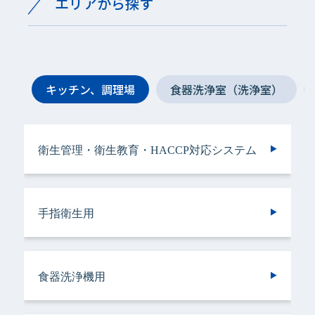
エリアから探す
キッチン、調理場
食器洗浄室（洗浄室）
衛生管理・衛生教育・HACCP対応システム
手指衛生用
手指衛生用
衛生管理・衛生教育・HACCP対応システム
手指衛生用
ヘアケア＆ボディケア用
衣類用
手指衛生用
手指衛生用
手指衛生用
手指衛生用
食器洗浄機用
トイレ用
手指衛生用
施設用
バスルーム用
食器・調理器具用
トイレ用
トイレ用
ランドリークリーニング・ウエットクリーニ
ランドリークリーニング・ウエットクリーニ
食器洗浄機用
施設用
トイレ用
厨房機器・設備用
ング用
ング用