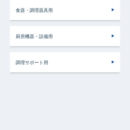
食器・調理器具用
ヘアケア＆ボディケア用
調理サポート用
ドライクリーニング用
ドライクリーニング用
厨房機器・設備用
バスルーム用
衣類用
リネンサプライ用
リネンサプライ用
調理サポート用
容器洗浄機用
加工機器・設備用
野菜洗浄用