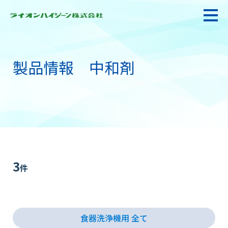
製品情報 中和剤
私たちの強み・使命
お悩み解決
感染防止対策・食品衛生
3
件
製品情報
食器洗浄機用 全て
衛生サービス