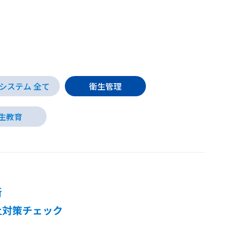
システム 全て
衛生管理
生教育
断
止対策チェック