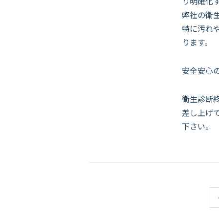
り明確化
弊社の衛
特に汚れ
ります。
安全安心
衛生診断
差し上げ
下さい。