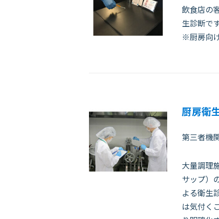
飲食店の
生診断で
※厨房向
厨房衛
第三者機
大量調理施
サップ）
よる衛生
は気付く