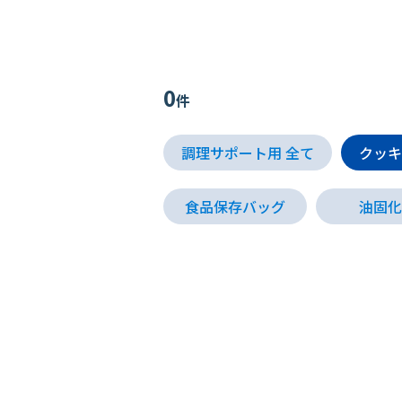
0
件
調理サポート用 全て
クッキ
食品保存バッグ
油固化