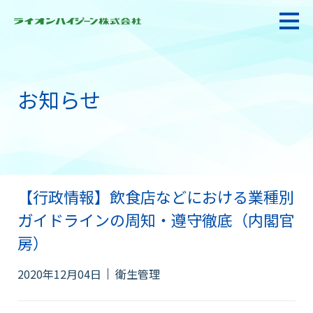
お知らせ
私たちの強み・使命
お悩み解決
【行政情報】飲食店などにおける業種別
感染防止対策・食品衛生
ガイドラインの周知・遵守徹底（内閣官
房）
製品情報
2020年12月04日
衛生管理
衛生サービス