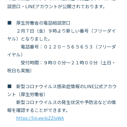
談窓口・LINEアカウントが公開されております。
会社情報
■ 厚生労働省の電話相談窓口
２月７日（金）９時より新しい番号（フリーダイ
採用情報
ヤル）となりました。
電話番号：０１２０－５６５６５３（フリーダ
イヤル）
お知らせ
受付時間：９時００分～２１時００分（土日・
祝日も実施）
各種問い合わせ
■ 新型コロナウイルス感染症情報のLINE公式アカウ
ント（厚生労働省）
SDSダウンロード
新型コロナウイルスの発生状況や予防法などの情
報を確認することができます。
オンラインストア
https://lin.ee/qZZIxWA